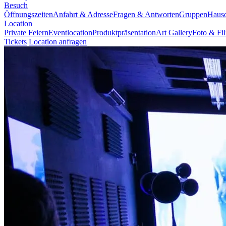
Besuch
Öffnungszeiten
Anfahrt & Adresse
Fragen & Antworten
Gruppen
Haus
Location
Private Feiern
Eventlocation
Produktpräsentation
Art Gallery
Foto & Fi
Tickets
Location anfragen