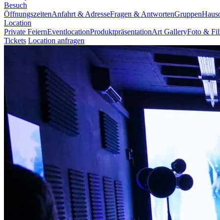
Besuch
Öffnungszeiten
Anfahrt & Adresse
Fragen & Antworten
Gruppen
Haus
Location
Private Feiern
Eventlocation
Produktpräsentation
Art Gallery
Foto & Fi
Tickets
Location anfragen