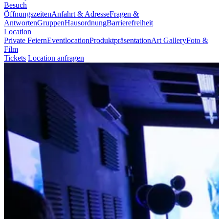
Besuch
Öffnungszeiten
Anfahrt & Adresse
Fragen &
Antworten
Gruppen
Hausordnung
Barrierefreiheit
Location
Private Feiern
Eventlocation
Produktpräsentation
Art Gallery
Foto &
Film
Tickets
Location anfragen