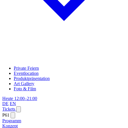
Private Feiern
Eventlocation
Produktpräsentation
Art Gallery
Foto & Film
Heute 12:00–21:00
DE
EN
Tickets
P61
Programm
Konzept