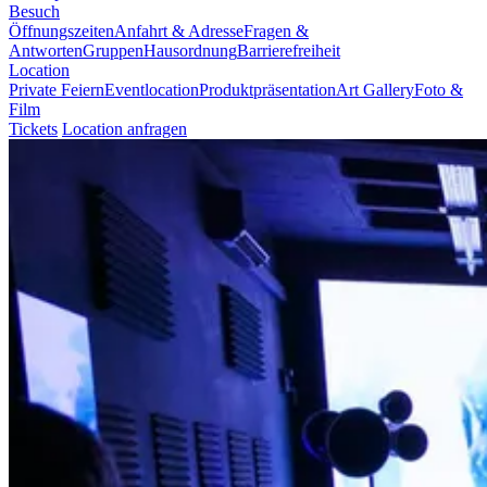
Besuch
Öffnungszeiten
Anfahrt & Adresse
Fragen &
Antworten
Gruppen
Hausordnung
Barrierefreiheit
Location
Private Feiern
Eventlocation
Produktpräsentation
Art Gallery
Foto &
Film
Tickets
Location anfragen