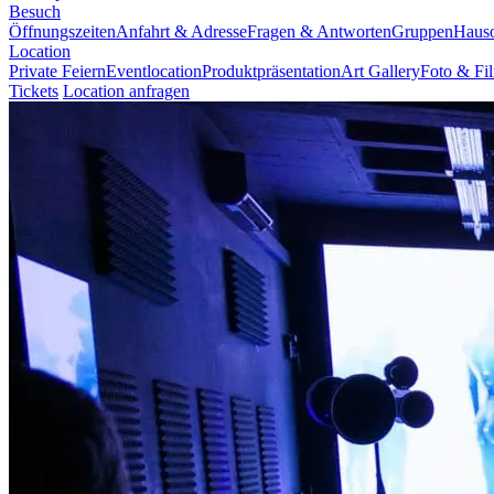
Besuch
Öffnungszeiten
Anfahrt & Adresse
Fragen & Antworten
Gruppen
Haus
Location
Private Feiern
Eventlocation
Produktpräsentation
Art Gallery
Foto & Fi
Tickets
Location anfragen