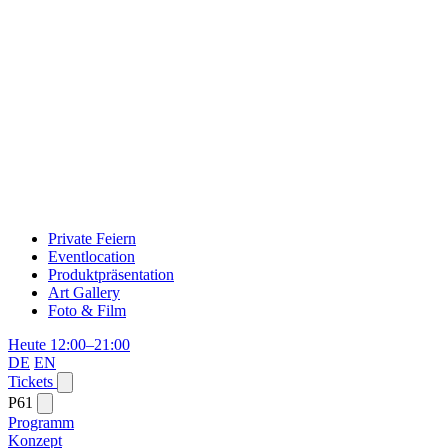
Private Feiern
Eventlocation
Produktpräsentation
Art Gallery
Foto & Film
Heute 12:00–21:00
DE
EN
Tickets
P61
Programm
Konzept