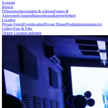
Konzept
Besuch
Öffnungszeiten
Anfahrt & Adresse
Fragen &
Antworten
Gruppen
Hausordnung
Barrierefreiheit
Location
Private Feiern
Eventlocation
Private Dinner
Produktpräsentation
Art
Gallery
Foto & Film
Tickets
Location anfragen