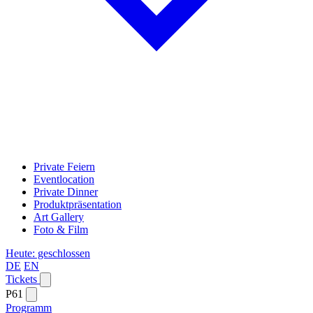
Private Feiern
Eventlocation
Private Dinner
Produktpräsentation
Art Gallery
Foto & Film
Heute: geschlossen
DE
EN
Tickets
P61
Programm