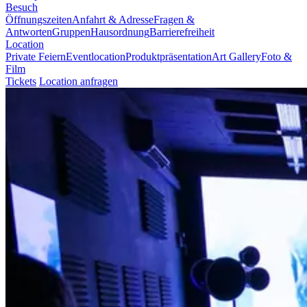
Besuch
Öffnungszeiten
Anfahrt & Adresse
Fragen &
Antworten
Gruppen
Hausordnung
Barrierefreiheit
Location
Private Feiern
Eventlocation
Produktpräsentation
Art Gallery
Foto &
Film
Tickets
Location anfragen