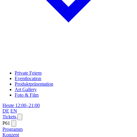
Private Feiern
Eventlocation
Produktpräsentation
Art Gallery
Foto & Film
Heute 12:00–21:00
DE
EN
Tickets
P61
Programm
Konzept