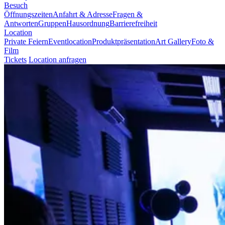
Besuch
Öffnungszeiten
Anfahrt & Adresse
Fragen &
Antworten
Gruppen
Hausordnung
Barrierefreiheit
Location
Private Feiern
Eventlocation
Produktpräsentation
Art Gallery
Foto &
Film
Tickets
Location anfragen