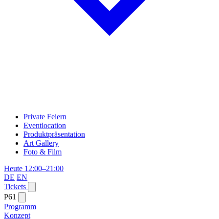
Private Feiern
Eventlocation
Produktpräsentation
Art Gallery
Foto & Film
Heute 12:00–21:00
DE
EN
Tickets
P61
Programm
Konzept