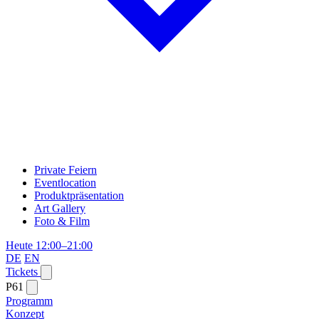
Private Feiern
Eventlocation
Produktpräsentation
Art Gallery
Foto & Film
Heute 12:00–21:00
DE
EN
Tickets
P61
Programm
Konzept