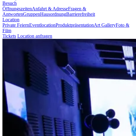
Besuch
Öffnungszeiten
Anfahrt & Adresse
Fragen &
Antworten
Gruppen
Hausordnung
Barrierefreiheit
Location
Private Feiern
Eventlocation
Produktpräsentation
Art Gallery
Foto &
Film
Tickets
Location anfragen