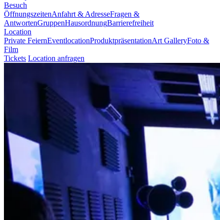
Besuch
Öffnungszeiten
Anfahrt & Adresse
Fragen &
Antworten
Gruppen
Hausordnung
Barrierefreiheit
Location
Private Feiern
Eventlocation
Produktpräsentation
Art Gallery
Foto &
Film
Tickets
Location anfragen