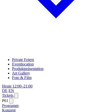
Private Feiern
Eventlocation
Produktpräsentation
Art Gallery
Foto & Film
Heute 12:00–21:00
DE
EN
Tickets
P61
Programm
Konzept