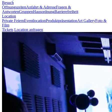
Besuch
Öffnungszeiten
Anfahrt & Adresse
Fragen &
Antworten
Gruppen
Hausordnung
Barrierefreiheit
Location
Private Feiern
Eventlocation
Produktpräsentation
Art Gallery
Foto &
Film
Tickets
Location anfragen