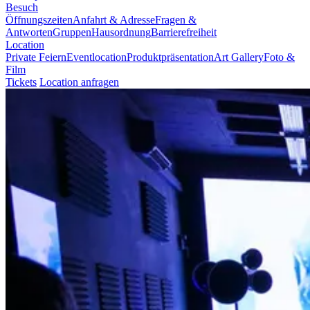
Besuch
Öffnungszeiten
Anfahrt & Adresse
Fragen &
Antworten
Gruppen
Hausordnung
Barrierefreiheit
Location
Private Feiern
Eventlocation
Produktpräsentation
Art Gallery
Foto &
Film
Tickets
Location anfragen