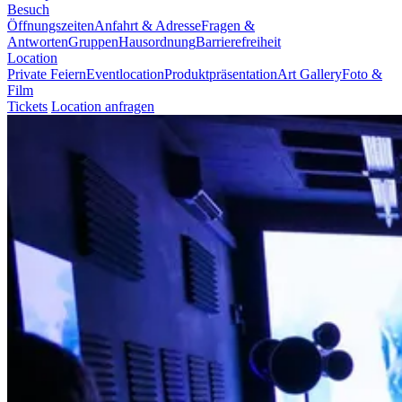
Besuch
Öffnungszeiten
Anfahrt & Adresse
Fragen &
Antworten
Gruppen
Hausordnung
Barrierefreiheit
Location
Private Feiern
Eventlocation
Produktpräsentation
Art Gallery
Foto &
Film
Tickets
Location anfragen