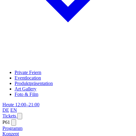
Private Feiern
Eventlocation
Produktpräsentation
Art Gallery
Foto & Film
Heute 12:00–21:00
DE
EN
Tickets
P61
Programm
Konzept