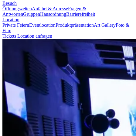
Besuch
Öffnungszeiten
Anfahrt & Adresse
Fragen &
Antworten
Gruppen
Hausordnung
Barrierefreiheit
Location
Private Feiern
Eventlocation
Produktpräsentation
Art Gallery
Foto &
Film
Tickets
Location anfragen