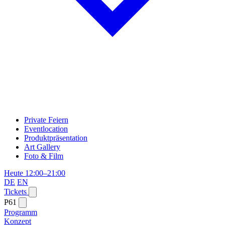
Private Feiern
Eventlocation
Produktpräsentation
Art Gallery
Foto & Film
Heute 12:00–21:00
DE
EN
Tickets
P61
Programm
Konzept