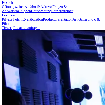
Besuch
Öffnungszeiten
Anfahrt & Adresse
Fragen &
Antworten
Gruppen
Hausordnung
Barrierefreiheit
Location
Private Feiern
Eventlocation
Produktpräsentation
Art Gallery
Foto &
Film
Tickets
Location anfragen