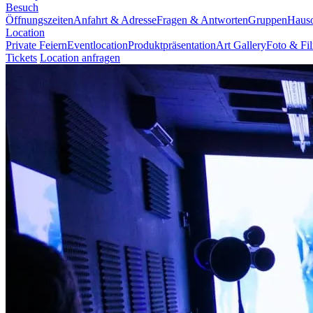
Besuch
Öffnungszeiten
Anfahrt & Adresse
Fragen & Antworten
Gruppen
Haus
Location
Private Feiern
Eventlocation
Produktpräsentation
Art Gallery
Foto & Fi
Tickets
Location anfragen