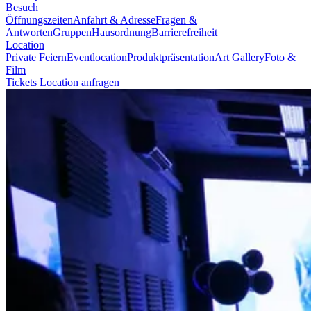
Besuch
Öffnungszeiten
Anfahrt & Adresse
Fragen &
Antworten
Gruppen
Hausordnung
Barrierefreiheit
Location
Private Feiern
Eventlocation
Produktpräsentation
Art Gallery
Foto &
Film
Tickets
Location anfragen