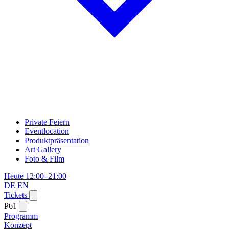
Private Feiern
Eventlocation
Produktpräsentation
Art Gallery
Foto & Film
Heute 12:00–21:00
DE
EN
Tickets
P61
Programm
Konzept