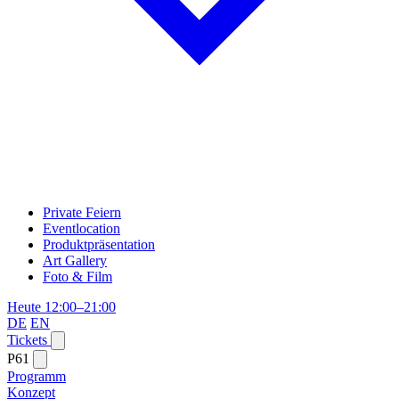
Private Feiern
Eventlocation
Produktpräsentation
Art Gallery
Foto & Film
Heute 12:00–21:00
DE
EN
Tickets
P61
Programm
Konzept