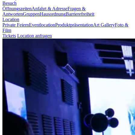
Besuch
Öffnungszeiten
Anfahrt & Adresse
Fragen &
Antworten
Gruppen
Hausordnung
Barrierefreiheit
Location
Private Feiern
Eventlocation
Produktpräsentation
Art Gallery
Foto &
Film
Tickets
Location anfragen