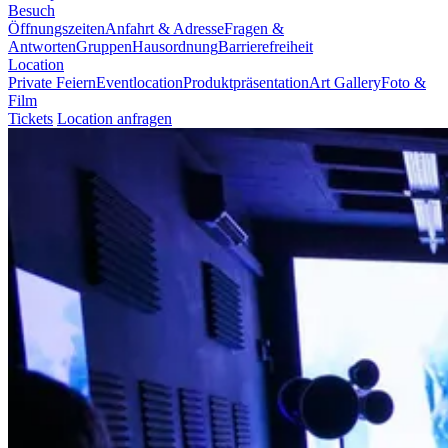
Besuch
Öffnungszeiten
Anfahrt & Adresse
Fragen &
Antworten
Gruppen
Hausordnung
Barrierefreiheit
Location
Private Feiern
Eventlocation
Produktpräsentation
Art Gallery
Foto &
Film
Tickets
Location anfragen