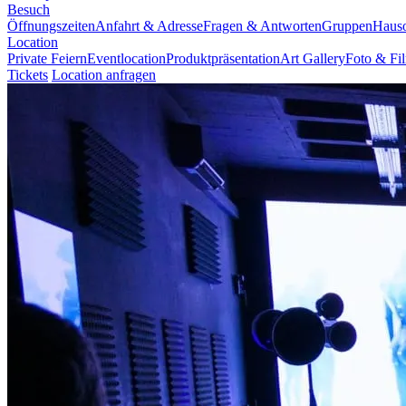
Besuch
Öffnungszeiten
Anfahrt & Adresse
Fragen & Antworten
Gruppen
Haus
Location
Private Feiern
Eventlocation
Produktpräsentation
Art Gallery
Foto & Fi
Tickets
Location anfragen