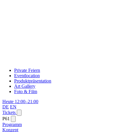
Private Feiern
Eventlocation
Produktpräsentation
Art Gallery
Foto & Film
Heute 12:00–21:00
DE
EN
Tickets
P61
Programm
Konzept