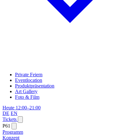
Private Feiern
Eventlocation
Produktpräsentation
Art Gallery
Foto & Film
Heute 12:00–21:00
DE
EN
Tickets
P61
Programm
Konzept