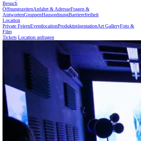
Besuch
Öffnungszeiten
Anfahrt & Adresse
Fragen &
Antworten
Gruppen
Hausordnung
Barrierefreiheit
Location
Private Feiern
Eventlocation
Produktpräsentation
Art Gallery
Foto &
Film
Tickets
Location anfragen