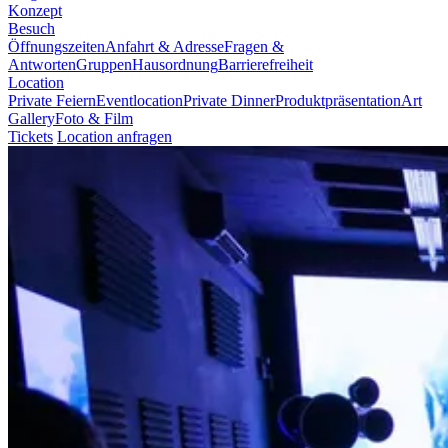
Konzept
Besuch
Öffnungszeiten
Anfahrt & Adresse
Fragen &
Antworten
Gruppen
Hausordnung
Barrierefreiheit
Location
Private Feiern
Eventlocation
Private Dinner
Produktpräsentation
Art
Gallery
Foto & Film
Tickets
Location anfragen