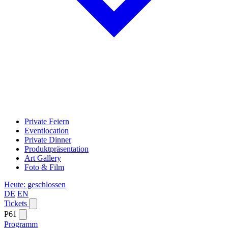
Private Feiern
Eventlocation
Private Dinner
Produktpräsentation
Art Gallery
Foto & Film
Heute: geschlossen
DE
EN
Tickets
P61
Programm