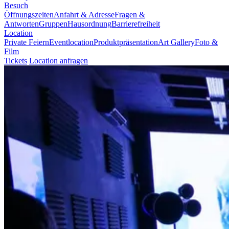
Besuch
Öffnungszeiten
Anfahrt & Adresse
Fragen &
Antworten
Gruppen
Hausordnung
Barrierefreiheit
Location
Private Feiern
Eventlocation
Produktpräsentation
Art Gallery
Foto &
Film
Tickets
Location anfragen