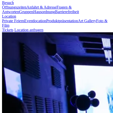
Besuch
Öffnungszeiten
Anfahrt & Adresse
Fragen &
Antworten
Gruppen
Hausordnung
Barrierefreiheit
Location
Private Feiern
Eventlocation
Produktpräsentation
Art Gallery
Foto &
Film
Tickets
Location anfragen