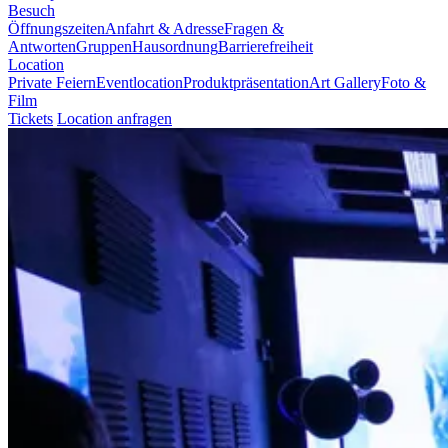
Besuch
Öffnungszeiten
Anfahrt & Adresse
Fragen &
Antworten
Gruppen
Hausordnung
Barrierefreiheit
Location
Private Feiern
Eventlocation
Produktpräsentation
Art Gallery
Foto &
Film
Tickets
Location anfragen