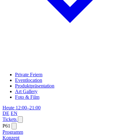
Private Feiern
Eventlocation
Produktpräsentation
Art Gallery
Foto & Film
Heute 12:00–21:00
DE
EN
Tickets
P61
Programm
Konzept