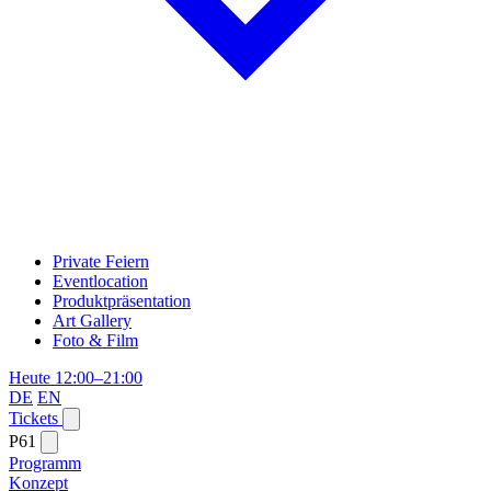
Private Feiern
Eventlocation
Produktpräsentation
Art Gallery
Foto & Film
Heute 12:00–21:00
DE
EN
Tickets
P61
Programm
Konzept