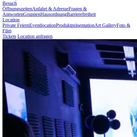
Besuch
Öffnungszeiten
Anfahrt & Adresse
Fragen &
Antworten
Gruppen
Hausordnung
Barrierefreiheit
Location
Private Feiern
Eventlocation
Produktpräsentation
Art Gallery
Foto &
Film
Tickets
Location anfragen