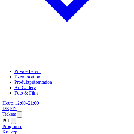
Private Feiern
Eventlocation
Produktpräsentation
Art Gallery
Foto & Film
Heute 12:00–21:00
DE
EN
Tickets
P61
Programm
Konzept