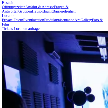
Besuch
Öffnungszeiten
Anfahrt & Adresse
Fragen &
Antworten
Gruppen
Hausordnung
Barrierefreiheit
Location
Private Feiern
Eventlocation
Produktpräsentation
Art Gallery
Foto &
Film
Tickets
Location anfragen