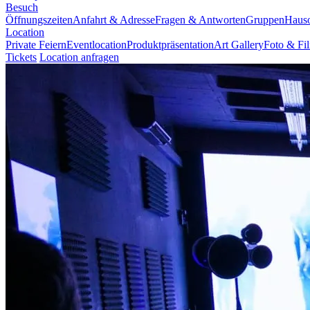
Besuch
Öffnungszeiten
Anfahrt & Adresse
Fragen & Antworten
Gruppen
Haus
Location
Private Feiern
Eventlocation
Produktpräsentation
Art Gallery
Foto & Fi
Tickets
Location anfragen