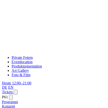
Private Feiern
Eventlocation
Produktpräsentation
Art Gallery
Foto & Film
Heute 12:00–21:00
DE
EN
Tickets
P61
Programm
Konzept