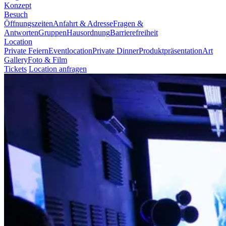
Konzept
Besuch
Öffnungszeiten
Anfahrt & Adresse
Fragen &
Antworten
Gruppen
Hausordnung
Barrierefreiheit
Location
Private Feiern
Eventlocation
Private Dinner
Produktpräsentation
Art
Gallery
Foto & Film
Tickets
Location anfragen