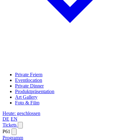
Private Feiern
Eventlocation
Private Dinner
Produktpräsentation
Art Gallery
Foto & Film
Heute: geschlossen
DE
EN
Tickets
P61
Programm