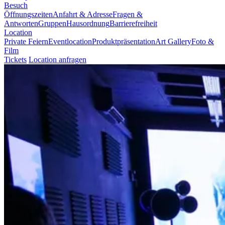
Besuch
Öffnungszeiten
Anfahrt & Adresse
Fragen &
Antworten
Gruppen
Hausordnung
Barrierefreiheit
Location
Private Feiern
Eventlocation
Produktpräsentation
Art Gallery
Foto &
Film
Tickets
Location anfragen