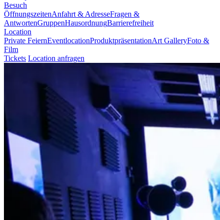
Besuch
Öffnungszeiten
Anfahrt & Adresse
Fragen &
Antworten
Gruppen
Hausordnung
Barrierefreiheit
Location
Private Feiern
Eventlocation
Produktpräsentation
Art Gallery
Foto &
Film
Tickets
Location anfragen