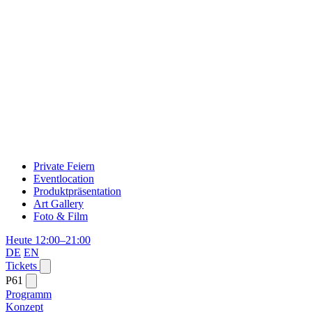
Private Feiern
Eventlocation
Produktpräsentation
Art Gallery
Foto & Film
Heute 12:00–21:00
DE
EN
Tickets
P61
Programm
Konzept