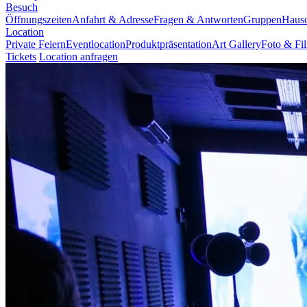
Besuch
Öffnungszeiten
Anfahrt & Adresse
Fragen & Antworten
Gruppen
Haus
Location
Private Feiern
Eventlocation
Produktpräsentation
Art Gallery
Foto & Fi
Tickets
Location anfragen