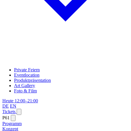
Private Feiern
Eventlocation
Produktpräsentation
Art Gallery
Foto & Film
Heute 12:00–21:00
DE
EN
Tickets
P61
Programm
Konzept