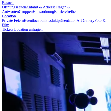
Besuch
Öffnungszeiten
Anfahrt & Adresse
Fragen &
Antworten
Gruppen
Hausordnung
Barrierefreiheit
Location
Private Feiern
Eventlocation
Produktpräsentation
Art Gallery
Foto &
Film
Tickets
Location anfragen