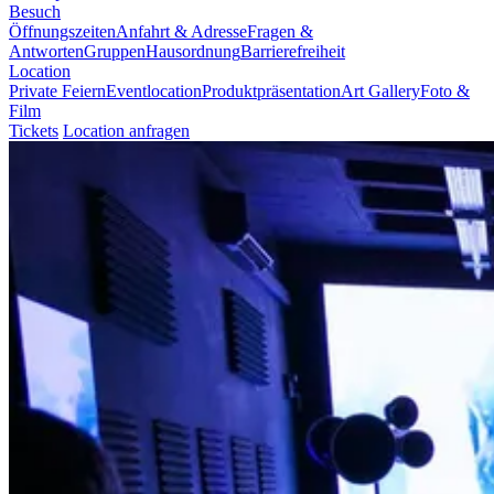
Besuch
Öffnungszeiten
Anfahrt & Adresse
Fragen &
Antworten
Gruppen
Hausordnung
Barrierefreiheit
Location
Private Feiern
Eventlocation
Produktpräsentation
Art Gallery
Foto &
Film
Tickets
Location anfragen